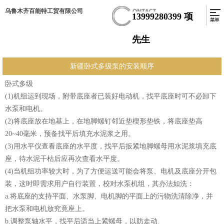
乌鲁木齐百能特工贸有限公司
13999280399
项
先生
新疆卧式多级泵的安装顺序
卧式多级
(1)机组运到现场，附带底座者已装好电动机，找平底座时可不必卸下
水泵和电机。
(2)将底座放在地基上，在地脚螺钉邻近垫楔形垫铁，将底座垫高
20~40毫米，预备找平后填充水泥浆之用。
(3)用水平仪查看底座的水平度，找平后扳紧地脚螺母用水泥浆填充底
座，待水泥干枯后应再次查看水平度。
(4)当机组功率较大时，为了方便运送可能会将泵、电机及底座分开包
装，这时即需求用户自行装置，校对水泵机组，其办法如洗：
a.将底座的支持平面、水泵脚、电机脚的平面上的污物洗清除净，并
把水泵和电机放究竟座上。
b.调整泵轴水平，找平后适当上紧螺母，以防走动.