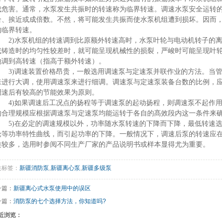
成危害。通常，水泵发生共振时的转速称为临界转速。调速水泵安全运转
合、挨近或成倍数。不然，将可能发生共振而使水泵机组遭到损坏。因而
的临界转速。
2)水泵机组的转速调到比原额外转速高时，水泵叶轮与电动机转子的离
或铸造时的均匀性较差时，就可能呈现机械性的损裂，严峻时可能呈现叶
地调到高转速（指高于额外转速）。
3)调速装置价格昂贵，一般选用调速泵与定速泵并联作业的方法。当管
来进行大调，使用调速泵来进行细调。调速泵与定速泵装备台数的比例，
调速后有较高的节能效果为原则。
4)如果调速后工况点的扬程等于调速泵的起动扬程，则调速泵不起作用
的合理规模应根据调速泵与定速泵均能运转于各自的髙效段内这一条件来
5)在必定的调速规模以外，功率随水泵转速的下降而下降，最低转速选
论等功率特性曲线，而引起功率的下降。一般情况下，调速后泵的转速应在额
类较多，选用时参阅不同生产厂家的产品说明书或样本显得尤为重要。
关标签：
新疆消防泵
,
新疆离心泵
,
新疆多级泵
一篇：
新疆离心式水泵使用中的误区
一篇：
消防泵的七个选择方法，你知道吗?
近浏览：