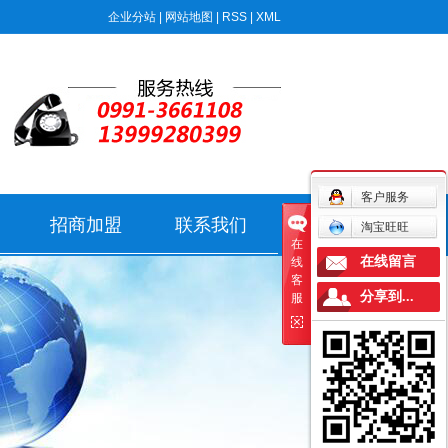
企业分站
|
网站地图
|
RSS
|
XML
客户服务
招商加盟
联系我们
淘宝旺旺
在
在线留言
线
客
分享到...
服