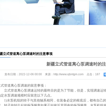
疆软化水设
疆供水设备
备
疆不锈钢水
疆变频恒压
箱
新疆控制柜
设备
疆立式管道离心泵调速时的注意事项
疆板式换热
新疆立式管道离心泵调速时的注
疆换热设备
器
发布日期：
2022-12-06 00:00
来源：
http://www.xjbntgm.com
点击：
187
疆污水处理
立式管道离心泵调速的留意事项：
疆一体化污
设备
立式管道离心泵调速运转的最终目的是为了节能，但是，实现调速运转
确定水泵调速规模时应留意以下几点。
水处理设备
1)水泵机组的转子与其他轴系相同，在装备必定的根底后，都有自己的
时，转子旋转引起的振荡频率如果正好挨近其固有的振荡频率，水泵机组