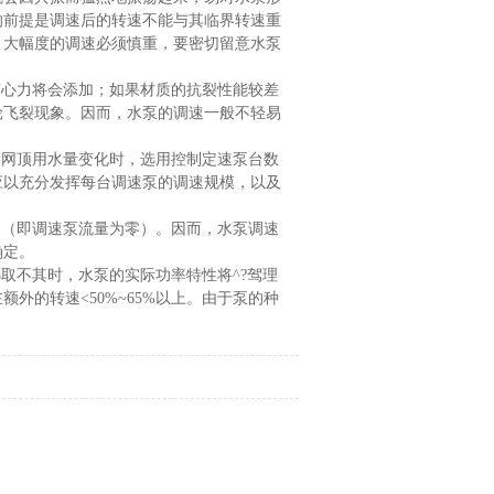
的前提是调速后的转速不能与其临界转速重
，大幅度的调速必须慎重，要密切留意水泵
心力将会添加；如果材质的抗裂性能较差
轮飞裂现象。因而，水泵的调速一般不轻易
网顶用水量变化时，选用控制定速泵台数
应以充分发挥每台调速泵的调速规模，以及
（即调速泵流量为零）。因而，水泵调速
确定。
取不其时，水泵的实际功率特性将^?驾理
外的转速<50%~65%以上。由于泵的种