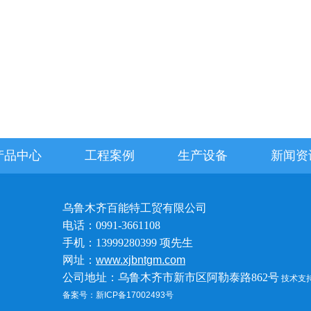
产品中心
工程案例
生产设备
新闻资
乌鲁木齐百能特工贸有限公司
电话：0991-3661108
手机：13999280399 项先生
网址：
www.xjbntgm.com
公司地址：乌鲁木齐市新市区阿勒泰路862号
技术支
备案号：新ICP备17002493号