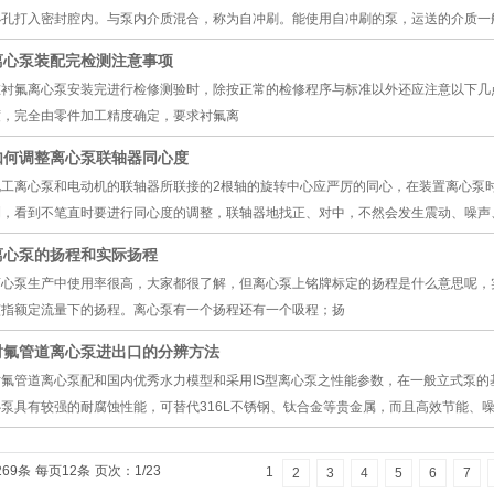
小孔打入密封腔内。与泵内介质混合，称为自冲刷。能使用自冲刷的泵，运送的介质一般
离心泵装配完检测注意事项
在衬氟离心泵安装完进行检修测验时，除按正常的检修程序与标准以外还应注意以下几
度，完全由零件加工精度确定，要求衬氟离
如何调整离心泵联轴器同心度
化工离心泵和电动机的联轴器所联接的2根轴的旋转中心应严厉的同心，在装置离心泵
测，看到不笔直时要进行同心度的调整，联轴器地找正、对中，不然会发生震动、噪声
离心泵的扬程和实际扬程
离心泵生产中使用率很高，大家都很了解，但离心泵上铭牌标定的扬程是什么意思呢，
该指额定流量下的扬程。离心泵有一个扬程还有一个吸程；扬
衬氟管道离心泵进出口的分辨方法
衬氟管道离心泵配和国内优秀水力模型和采用IS型离心泵之性能参数，在一般立式泵的
心泵具有较强的耐腐蚀性能，可替代316L不锈钢、钛合金等贵金属，而且高效节能、
269条
每页12条
页次：1/23
1
2
3
4
5
6
7