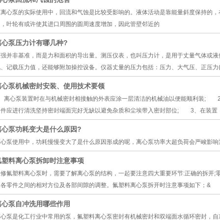
在离心泵的实际使用中，回流和气蚀是比较受影响的。液体活动是靠能量斜度保持的，
用，叶轮有或许使其进口周围的圆周速度增加，因此管壁邻近的
离心泵压力计有哪几种?
压强并非基准，而是力和面积的导出量。测压仪表，也叫压力计，是用于丈量气体或液
现、记载压力值，还能够附加操控设备。仪器丈量的压力包括：压力、大气压、正压力(
离心泵机械密封安装、使用技术要领
1、离心泵装置时在与机械密封相接触的外表应涂一层清洁的机械油以便能顺利装; 
零件应进行清洗坚持密封端面完好无缺以避免杂质和尘埃带入密封部位; 3、在装置
离心泵功耗变大是什么原因?
离心泵使用中，功耗慢慢变大了是什么原因形成的呢，离心泵功率大超负荷会严峻影响
氟塑料离心泵拆卸时注意事项
检修氟塑料离心泵时，需要了解离心泵的结构，一起要注意四大重要环节:正确的拆开;零
的各零件之间的相对方位及各部间隙的调整。氟塑料离心泵拆开时注意事项如下；&
离心泵自冲洗用哪些作用
离心泵是化工行业中常用的泵，氟塑料离心泵密封有机械密封和双端面水循环密封，自