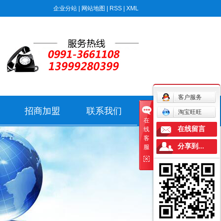
企业分站
|
网站地图
|
RSS
|
XML
客户服务
招商加盟
联系我们
淘宝旺旺
在
在线留言
线
客
分享到...
服