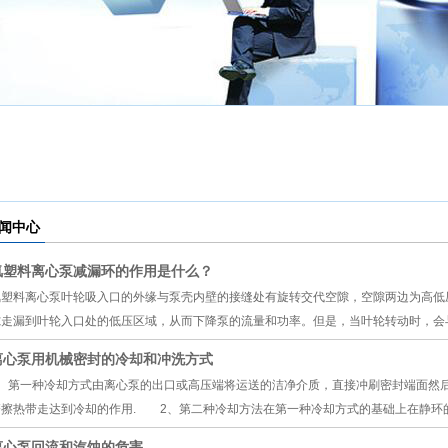
疆软化水设
疆供水设备
备
疆不锈钢水
疆变频恒压
箱
新疆控制柜
设备
闻中心
疆板式换热
氟塑料离心泵减漏环的作用是什么？
疆换热设备
器
氟塑料离心泵叶轮吸入口的外缘与泵壳内壁的接缝处有旋转交代空隙，空隙两边为高低
隙走漏到叶轮入口处的低压区域，从而下降泵的流量和功率。但是，当叶轮转动时，会
疆污水处理
离心泵用机械密封的冷却和冲洗方式
疆一体化污
设备
1、第一种冷却方式由离心泵的出口或高压端将运送的洁净介质，直接冲刷密封端面然
磨擦热带走达到冷却的作用. 2、第二种冷却方法在第一种冷却方式的基础上在静环
水处理设备
离心泵回流和汽蚀的危害