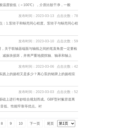
温度较低（＜100℃），介质比较干净，一般
发布时间：2023-03-13 点击次数：78
点：1.泵转子和蜗壳同心程度。泵转子与蜗壳同心程
发布时间：2023-03-10 点击次数：59
时，关于联轴器端面与轴线之间的笔直角度一定要检
、减振块损坏，并将严重地搅扰轴、轴承和轴上
发布时间：2023-03-06 点击次数：42
实践上的扬程又是多少？离心泵的铭牌上的扬程应
发布时间：2023-03-03 点击次数：52
基础上进行奇妙组合规划而成。GBF型衬氟管道离
噪音低、性能牢靠等优点。衬
8
9
10
下一页
尾页