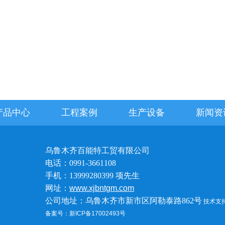
产品中心
工程案例
生产设备
新闻资
乌鲁木齐百能特工贸有限公司
电话：0991-3661108
手机：13999280399 项先生
网址：
www.xjbntgm.com
公司地址：乌鲁木齐市新市区阿勒泰路862号
技术支
备案号：新ICP备17002493号