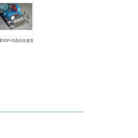
疆3DP-20高压往复泵