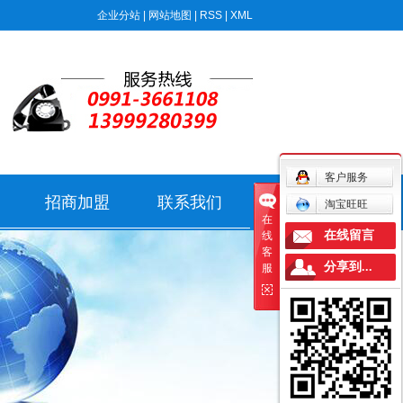
企业分站
|
网站地图
|
RSS
|
XML
客户服务
招商加盟
联系我们
淘宝旺旺
在
在线留言
线
客
分享到...
服