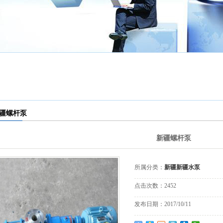
疆新疆软化
疆新疆供水
水设备
疆新疆不锈
设备
疆新疆变频
钢水箱
疆新疆控制
恒压设备
疆螺杆泵
疆新疆板式
柜
新疆螺杆泵
疆新疆换热
换热器
疆新疆污水
设备
所属分类：
新疆新疆水泵
疆新疆一体
处理设备
点击次数：
2452
发布日期：
2017/10/11
污水处理设